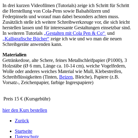
In drei kurzen Videofilmen (Tutorials) zeige ich Schritt für Schritt
die Herstellung von Cola-Pens sowie Balsahölzern und
Federpinseln und worauf man dabei besonders achten muss.
Zusätzlich stelle ich weitere Schreibwerkzeuge vor, die sich leicht
herstellen lassen und für interessante Gestaltungen einsetzbar sind.
In weiteren Tutorials
„Gestalten mit Cola Pen & Co“
und
„Kalligrafische Bücher“
zeige ich wie und wo man die neuen
Schreibgeräte anwenden kann.
Materialien
Getränkedose, alte Schere, feines Metallschleifpapier (P1000), 3
Holzstäbe (Ø 6 mm, Länge ca. 10-14 cm), weiche Vogelfedern,
Wolle oder anderes weiches Material wie Mull, Klebestreifen,
Schreibflüssigkeiten (Tinten,
Beizen
, Bleiche), Papiere (z.B.
Vorsatz-, Zeichenpapier, farbige Ingrespapiere)
Preis
15 € (Kursgebühr)
hier den Kurs bestellen
Zurück
Startseite
Datenschutz