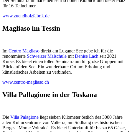
Der Seminarraum hat einen sehr schönen Elbblick und bietet Platz
für 16 Teilnehmer.
www.zuendholzfabrik.de
Magliaso im Tessin
Im
Centro Magliaso
direkt am Luganer See gebe ich für die
renommierte
Schweizer Malschule
mit
Denise Lach
seit 2021
Kurse. Es bietet einen tollen Seminarraum für große Gruppen mit
Blick auf den See. Ein wunderbarer Ort um Erholung und
künstlerisches Arbeiten zu verbinden.
www.centro-magliaso.ch
Villa Pallagione in der Toskana
Die
Villa Palagione
liegt sieben Kilometer östlich des 3000 Jahre
alten Kulturzentrums von Volterra, am Südhang des historischen
Berges "Monte Voltraio". Es bietet Unterkunft für bis zu 65 Gäste,