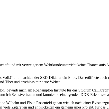
schaft und mit verweigertem Wehrkundeunterricht keine Chance aufs Ab
 Volk!“ und machten der SED-Diktatur ein Ende. Das eröffnete auch mi
nd Tibet und erschloss mir neue Welten.
n, bewarb mich am Roehampton Institute für das Studium Calligraphy 
nn ich Selbstvertrauen und konnte die einengenden DDR-Erlebnisse ab
nne Wilhelm und Elske Rosenfeld genau wie ich nach einer Existenzgru
ten viele Zigaretten und entwickelten ein gemeinsames Projekt, für das 