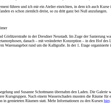
ement führen und ich mir ein Atelier einrichten, in dem ich auch Kurs
nden es schon ziemlich dreist, so zu dritt ganz bei Null anzufangen.
eimer
d Görlitzerstraße in der Dresdner Neustadt. Im Zuge der Sanierung w
Metamorphosen, danach – mit veränderter Konzeption – in den Hof des 
 Warenangebot rund um die Kalligrafie. In der 1. Etage organisierte 
msegelung und Susanne Schottmann übernahm den Laden. Die Galerie wu
ere Kursgruppen. Nach einem Wasserschaden mussten die Räume für ei
on in gemieteten Räumen statt. Mehr Informationen zu den Kursen
hier
.