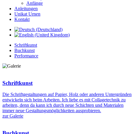
Anfänge
Anleitungen
Unikat Urnen
Kontakt
Schriftkunst
Buchkunst
Performance
Schriftkunst
Die Schriftgestaltungen auf Papier, Holz oder anderen Untergründen
entwickeln sich beim Arbeiten. Ich liebe es mit Collagetechnik zu
arbeiten, denn da kann ich durch neue Schichten und Materialen
immer neue Gestaltungsmöglichkeiten ausprobieren.
zur Galerie
Buchkunst