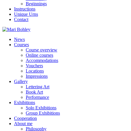
Beginnings
Instructions
Unique Urns
Contact
News
Courses
Course overview
Online courses
Accommodations
Vouchers
Locations
Impressions
Gallery
Lettering Art
Book Art
Performance
Exhibitions
Solo Exhibitions
Group Exhibitions
Cooperation
About me
Philosophy