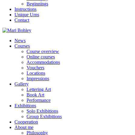
Beginnings
Instructions
Unique Urns
Contact
News
Courses
Course overview
Online courses
Accommodations
Vouchers
Locations
Impressions
Gallery
Lettering Art
Book Art
Performance
Exhibitions
Solo Exhibitions
Group Exhibitions
Cooperation
About me
Philosophy