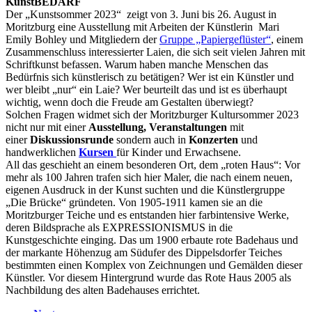
Kunst
BEDARF
Der „Kunstsommer 2023“ zeigt von 3. Juni bis 26. August in
Moritzburg eine Ausstellung mit Arbeiten der Künstlerin Mari
Emily Bohley und Mitgliedern der
Gruppe „Papiergeflüster“
, einem
Zusammenschluss interessierter Laien, die sich seit vielen Jahren mit
Schriftkunst befassen. Warum haben manche Menschen das
Bedürfnis sich künstlerisch zu betätigen? Wer ist ein Künstler und
wer bleibt „nur“ ein Laie? Wer beurteilt das und ist es überhaupt
wichtig, wenn doch die Freude am Gestalten überwiegt?
Solchen Fragen widmet sich der Moritzburger Kultursommer 2023
nicht nur mit einer
Ausstellung,
Veranstaltungen
mit
einer
Diskussionsrunde
sondern auch in
Konzerten
und
handwerklichen
Kursen
für Kinder und Erwachsene.
All das geschieht an einem besonderen Ort, dem „roten Haus“: Vor
mehr als 100 Jahren trafen sich hier Maler, die nach einem neuen,
eigenen Ausdruck in der Kunst suchten und die Künstlergruppe
„Die Brücke“ gründeten. Von 1905-1911 kamen sie an die
Moritzburger Teiche und es entstanden hier farbintensive Werke,
deren Bildsprache als EXPRESSIONISMUS in die
Kunstgeschichte einging. Das um 1900 erbaute rote Badehaus und
der markante Höhenzug am Südufer des Dippelsdorfer Teiches
bestimmten einen Komplex von Zeichnungen und Gemälden dieser
Künstler. Vor diesem Hintergrund wurde das Rote Haus 2005 als
Nachbildung des alten Badehauses errichtet.